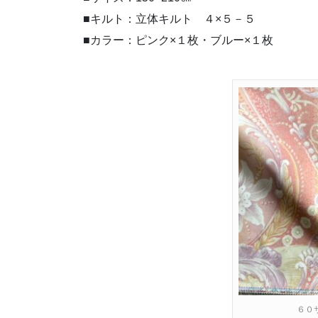
■キルト：立体キルト ４×５－５
■カラー：ピンク×１枚・ブルー×１枚
６０