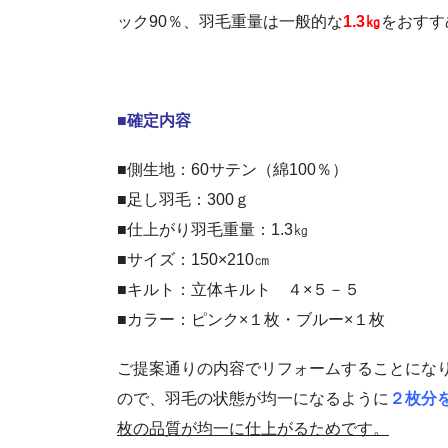
ック90％、羽毛重量は一般的な
1.3㎏
をおすす
■確定内容
■側生地：60サテン（綿100％）
■足し羽毛：300ｇ
■仕上がり羽毛重量：1.3㎏
■サイズ：150×210㎝
■キルト：立体キルト ４×５－５
■カラー：ピンク×１枚・ブルー×１枚
ご提案通りの内容でリフォームすることにな
ので、羽毛の状態が均一になるように
２枚分
枚の品質が均一に仕上がるためです。