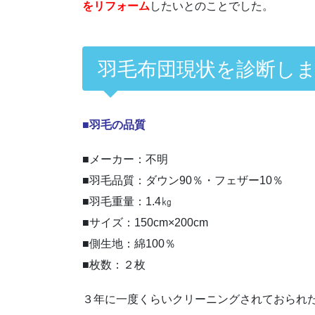
をリフォーム
したいとのことでした。
羽毛布団現状を診断し
■羽毛の品質
■メーカー：不明
■羽毛品質：ダウン90％・フェザー10％
■羽毛重量：1.4㎏
■サイズ：150cm×200cm
■側生地：綿100％
■枚数：２枚
３年に一度くらいクリーニングされておられ