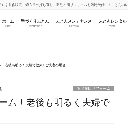
団）を製作販売。綿布団の打ち直し、羽毛布団リフォームも随時受付中！ふとんの
ホーム
手づくりふとん
ふとんメンテナンス
ふとんレンタル
HOME
Handmade
Reform
renral
羽毛布団リフォーム
！老後も明るく夫婦で健康♪Iご夫妻の場合
羽毛布団リフォーム
店
ーム！老後も明るく夫婦で