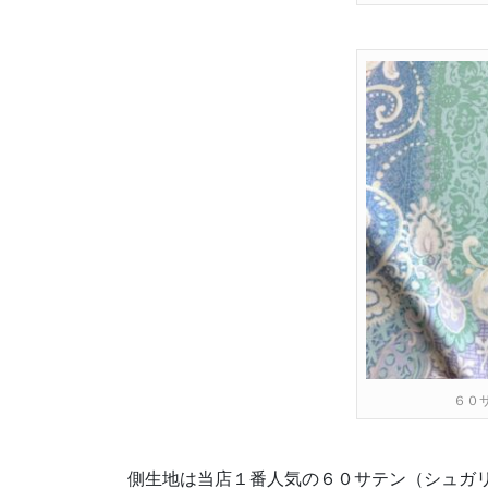
６０
側生地は当店１番人気の６０サテン（シュガ