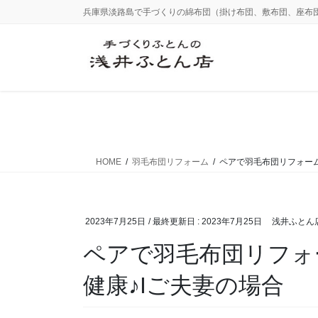
コ
ナ
兵庫県淡路島で手づくりの綿布団（掛け布団、敷布団、座布
ン
ビ
テ
ゲ
ン
ー
ツ
シ
に
ョ
移
ン
動
に
移
動
HOME
羽毛布団リフォーム
ペアで羽毛布団リフォーム
2023年7月25日
/ 最終更新日 :
2023年7月25日
浅井ふとん
ペアで羽毛布団リフォ
健康♪Iご夫妻の場合