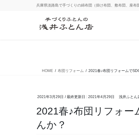
コ
ナ
兵庫県淡路島で手づくりの綿布団（掛け布団、敷布団、座布
ン
ビ
テ
ゲ
ン
ー
ツ
シ
に
ョ
移
ン
動
に
移
動
HOME
布団リフォーム
2021春♪布団リフォームでS
2021年3月29日
/ 最終更新日 :
2021年4月29日
浅井ふとん
2021春♪布団リフォ
んか？