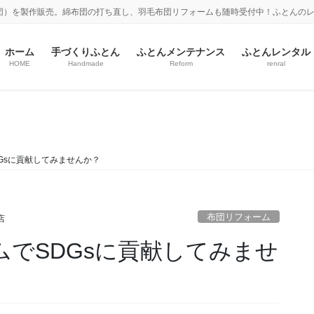
団）を製作販売。綿布団の打ち直し、羽毛布団リフォームも随時受付中！ふとんの
ホーム
手づくりふとん
ふとんメンテナンス
ふとんレンタル
HOME
Handmade
Reform
renral
布団リフォーム
DGsに貢献してみませんか？
布団リフォーム
店
ームでSDGsに貢献してみませ