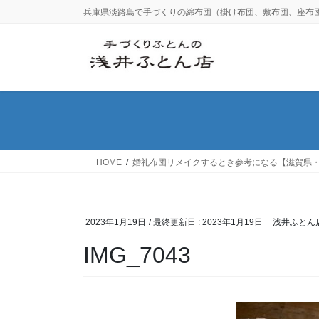
コ
ナ
兵庫県淡路島で手づくりの綿布団（掛け布団、敷布団、座布
ン
ビ
テ
ゲ
ン
ー
ツ
シ
に
ョ
移
ン
動
に
移
動
HOME
婚礼布団リメイクするとき参考になる【滋賀県・
2023年1月19日
/ 最終更新日 :
2023年1月19日
浅井ふとん
IMG_7043