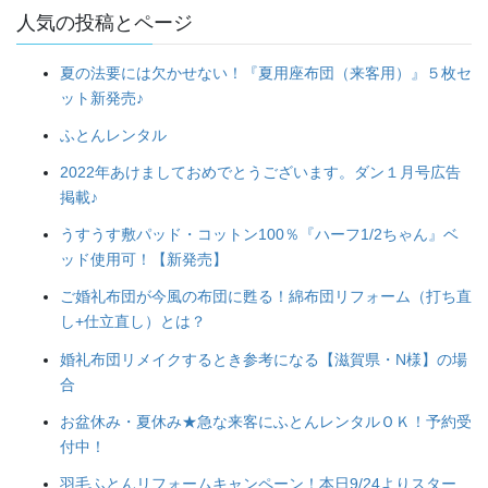
人気の投稿とページ
夏の法要には欠かせない！『夏用座布団（来客用）』５枚セ
ット新発売♪
ふとんレンタル
2022年あけましておめでとうございます。ダン１月号広告
掲載♪
うすうす敷パッド・コットン100％『ハーフ1/2ちゃん』ベ
ッド使用可！【新発売】
ご婚礼布団が今風の布団に甦る！綿布団リフォーム（打ち直
し+仕立直し）とは？
婚礼布団リメイクするとき参考になる【滋賀県・N様】の場
合
お盆休み・夏休み★急な来客にふとんレンタルＯＫ！予約受
付中！
羽毛ふとんリフォームキャンペーン！本日9/24よりスター