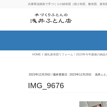
コ
ナ
兵庫県淡路島で手づくりの綿布団（掛け布団、敷布団、座布
ン
ビ
テ
ゲ
ン
ー
ツ
シ
に
ョ
移
ン
動
に
移
動
HOME
婚礼座布団リフォーム！2023年今年最後の納品
2023年12月29日
/ 最終更新日 :
2023年12月29日
浅井ふと
IMG_9676