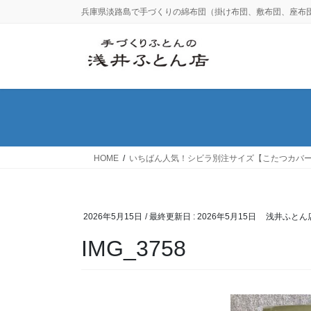
コ
ナ
兵庫県淡路島で手づくりの綿布団（掛け布団、敷布団、座布
ン
ビ
テ
ゲ
ン
ー
ツ
シ
に
ョ
移
ン
動
に
移
動
HOME
いちばん人気！シビラ別注サイズ【こたつカバ
2026年5月15日
/ 最終更新日 :
2026年5月15日
浅井ふとん
IMG_3758