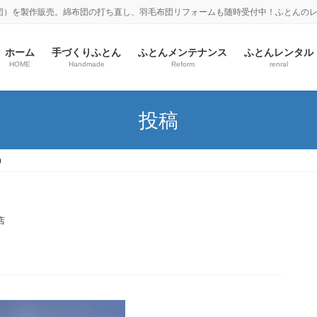
団）を製作販売。綿布団の打ち直し、羽毛布団リフォームも随時受付中！ふとんの
ホーム
手づくりふとん
ふとんメンテナンス
ふとんレンタル
HOME
Handmade
Reform
renral
投稿
9
店