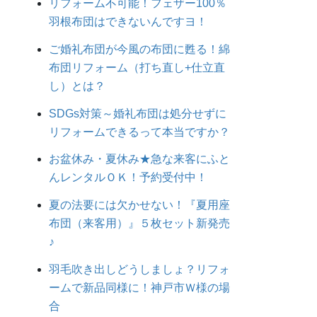
リフォーム不可能！フェザー100％
羽根布団はできないんですヨ！
ご婚礼布団が今風の布団に甦る！綿
布団リフォーム（打ち直し+仕立直
し）とは？
SDGs対策～婚礼布団は処分せずに
リフォームできるって本当ですか？
お盆休み・夏休み★急な来客にふと
んレンタルＯＫ！予約受付中！
夏の法要には欠かせない！『夏用座
布団（来客用）』５枚セット新発売
♪
羽毛吹き出しどうしましょ？リフォ
ームで新品同様に！神戸市Ｗ様の場
合