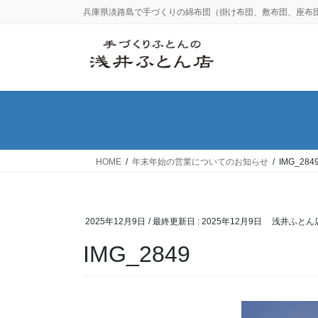
コ
ナ
兵庫県淡路島で手づくりの綿布団（掛け布団、敷布団、座布
ン
ビ
テ
ゲ
ン
ー
ツ
シ
に
ョ
移
ン
動
に
移
動
HOME
年末年始の営業についてのお知らせ
IMG_284
2025年12月9日
/ 最終更新日 :
2025年12月9日
浅井ふとん
IMG_2849